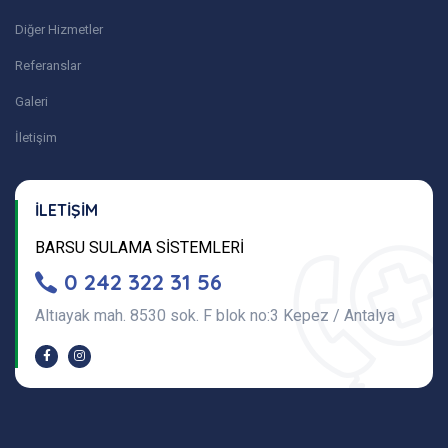
Diğer Hizmetler
Referanslar
Galeri
İletişim
İLETİŞİM
BARSU SULAMA SİSTEMLERİ
0 242 322 31 56
Altıayak mah. 8530 sok. F blok no:3 Kepez / Antalya