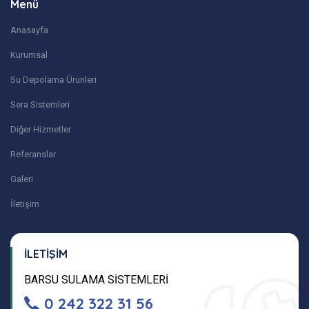
Menü
Anasayfa
Kurumsal
Su Depolama Ürünleri
Sera Sistemleri
Diğer Hizmetler
Referanslar
Galeri
İletişim
İLETİŞİM
BARSU SULAMA SİSTEMLERİ
0 242 322 31 56