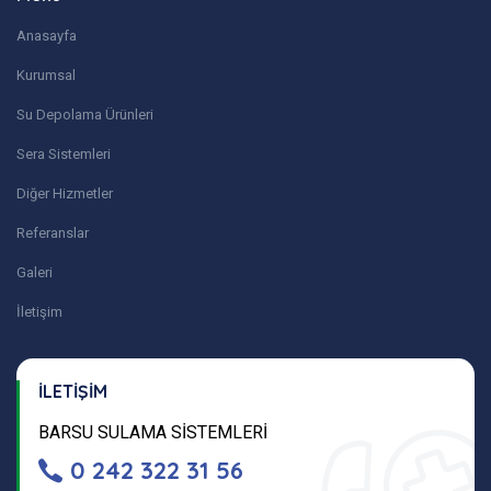
Anasayfa
Kurumsal
Su Depolama Ürünleri
Sera Sistemleri
Diğer Hizmetler
Referanslar
Galeri
İletişim
İLETİŞİM
BARSU SULAMA SİSTEMLERİ
0 242 322 31 56